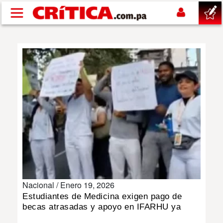
Pasar al contenido principal
buscar
SUCESOS
NACIONAL
POLÍTICA
SHOW
Nacional /
Enero 19, 2026
DEPORTES
Estudiantes de Medicina exigen pago de
becas atrasadas y apoyo en IFARHU ya
MUNDO