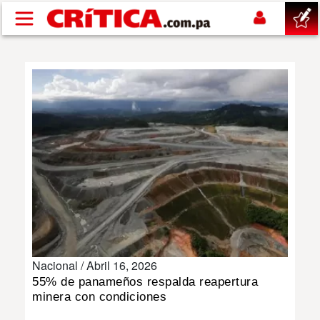
Pasar al contenido principal
buscar
SUCESOS
NACIONAL
POLÍTICA
SHOW
Nacional /
Abril 16, 2026
DEPORTES
55% de panameños respalda reapertura
minera con condiciones
MUNDO