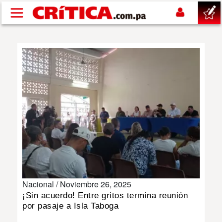
Pasar al contenido principal
buscar
SUCESOS
NACIONAL
POLÍTICA
SHOW
Nacional /
Noviembre 26, 2025
DEPORTES
¡Sin acuerdo! Entre gritos termina reunión
por pasaje a Isla Taboga
MUNDO