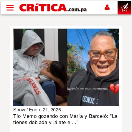
Pasar al contenido principal
buscar
SUCESOS
NACIONAL
POLÍTICA
SHOW
Show /
Enero 21, 2026
DEPORTES
Tío Memo gozando con María y Barceló: "La
tienes doblada y jálate el..."
MUNDO