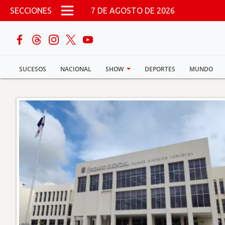
Pasar al contenido principal
SECCIONES
7 DE AGOSTO DE 2026
buscar
SUCESOS
NACIONAL
SHOW
DEPORTES
MUNDO
Sucesos
Nacional
Política
Show
Deportes
Mundo