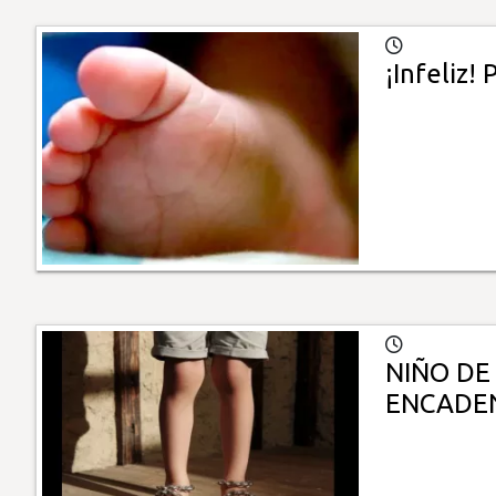
¡Infeliz!
NIÑO DE
ENCADE