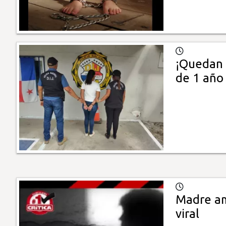
¡Quedan 
de 1 año
Madre am
viral