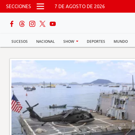
Pasar al contenido principal
SECCIONES
7 DE AGOSTO DE 2026
buscar
SUCESOS
NACIONAL
SHOW
DEPORTES
MUNDO
Sucesos
Nacional
Política
Show
Deportes
Mundo