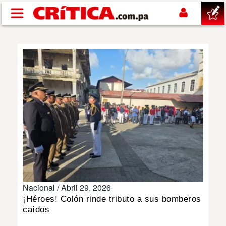
Pasar al contenido principal
buscar
SUCESOS
NACIONAL
POLÍTICA
SHOW
Nacional /
Abril 29, 2026
DEPORTES
¡Héroes! Colón rinde tributo a sus bomberos
caídos
MUNDO