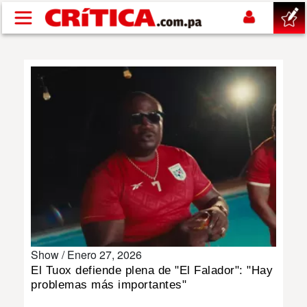
Pasar al contenido principal
buscar
SUCESOS
NACIONAL
POLÍTICA
SHOW
Show /
Enero 27, 2026
DEPORTES
El Tuox defiende plena de "El Falador": "Hay
problemas más importantes"
MUNDO