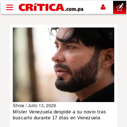
Pasar al contenido principal
buscar
SUCESOS
NACIONAL
POLÍTICA
SHOW
Show /
Julio 13, 2026
DEPORTES
Míster Venezuela despide a su novio tras
buscarlo durante 17 días en Venezuela
MUNDO