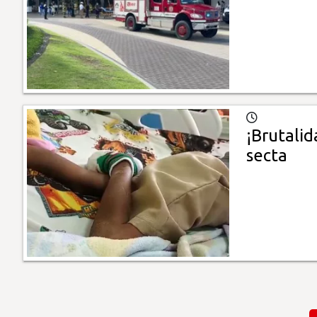
¡Brutali
secta