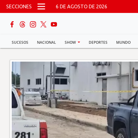
Pasar al contenido principal
SECCIONES
6 DE AGOSTO DE 2026
buscar
SUCESOS
NACIONAL
SHOW
DEPORTES
MUNDO
Sucesos
Nacional
Política
Show
Deportes
Mundo