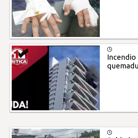
Incendio
quemadu