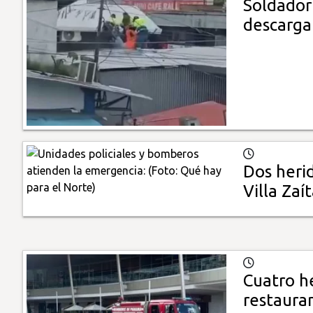
Soldador
descarga 
Dos heri
Villa Zaí
Cuatro h
restaura