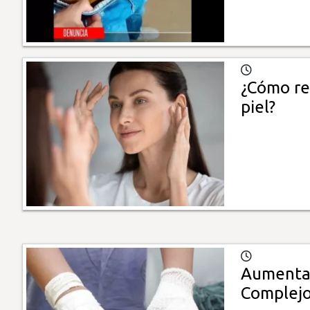
¿Cómo red
piel?
Aumentan
Complejo