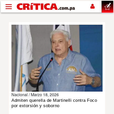
Pasar al contenido principal
buscar
SUCESOS
NACIONAL
POLÍTICA
SHOW
Nacional /
Marzo 18, 2026
DEPORTES
Admiten querella de Martinelli contra Foco
por extorsión y soborno
MUNDO