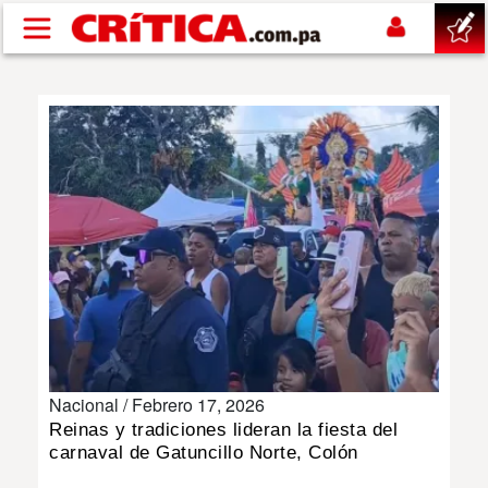
Pasar al contenido principal
buscar
SUCESOS
NACIONAL
POLÍTICA
SHOW
Nacional /
Febrero 17, 2026
DEPORTES
Reinas y tradiciones lideran la fiesta del
carnaval de Gatuncillo Norte, Colón
MUNDO