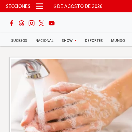
Pasar al contenido principal
SECCIONES
6 DE AGOSTO DE 2026
buscar
SUCESOS
NACIONAL
SHOW
DEPORTES
MUNDO
Sucesos
Nacional
Política
Show
Deportes
Mundo