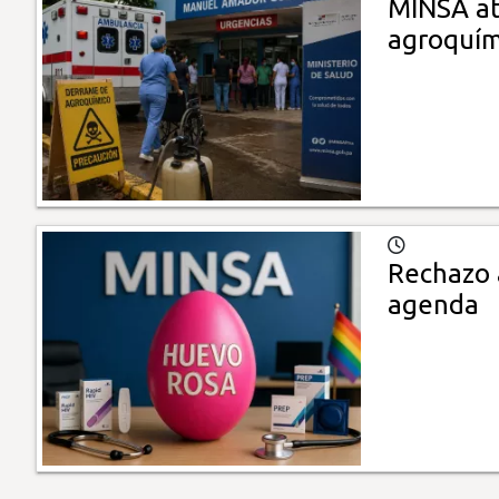
MINSA at
agroquím
Rechazo 
agenda