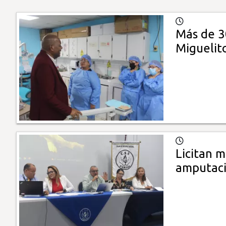
Más de 3
Miguelit
Licitan m
amputac