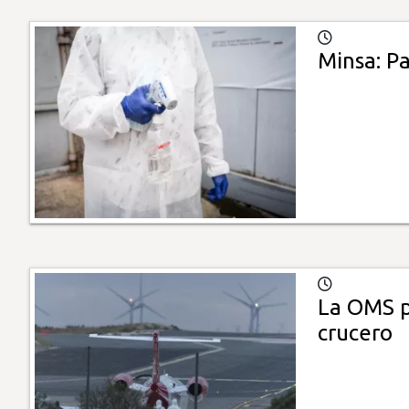
Minsa: P
La OMS p
crucero