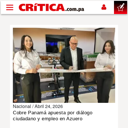
Pasar al contenido principal
buscar
SUCESOS
NACIONAL
POLÍTICA
SHOW
Nacional /
Abril 24, 2026
DEPORTES
Cobre Panamá apuesta por diálogo
ciudadano y empleo en Azuero
MUNDO