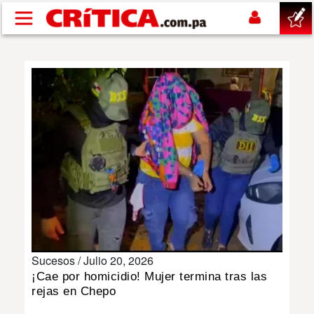
Pasar al contenido principal
buscar
SUCESOS
NACIONAL
POLÍTICA
SHOW
Sucesos /
Julio 20, 2026
DEPORTES
¡Cae por homicidio! Mujer termina tras las
rejas en Chepo
MUNDO