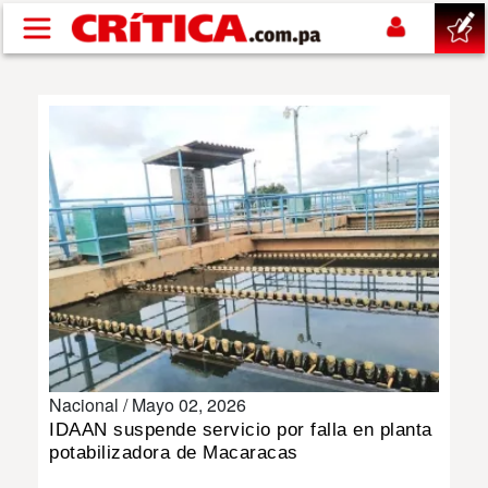
Pasar al contenido principal
buscar
SUCESOS
NACIONAL
POLÍTICA
SHOW
Nacional /
Mayo 02, 2026
DEPORTES
IDAAN suspende servicio por falla en planta
potabilizadora de Macaracas
MUNDO