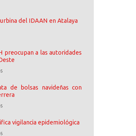
turbina del IDAAN en Atalaya
IH preocupan a las autoridades
Oeste
25
enta de bolsas navideñas con
rrera
25
fica vigilancia epidemiológica
25