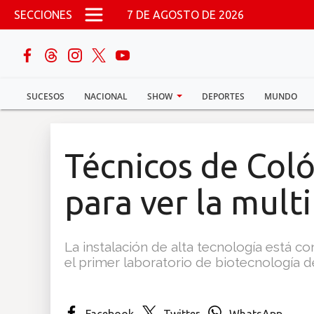
Pasar al contenido principal
SECCIONES
7 DE AGOSTO DE 2026
buscar
SUCESOS
NACIONAL
SHOW
DEPORTES
MUNDO
Sucesos
Nacional
Técnicos de Coló
Política
para ver la multi
Show
La instalación de alta tecnología está 
Deportes
el primer laboratorio de biotecnología 
Mundo
Facebook
Twitter
WhatsApp