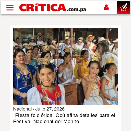
Pasar al contenido principal
buscar
SUCESOS
NACIONAL
POLÍTICA
SHOW
Nacional /
Julio 27, 2026
DEPORTES
¡Fiesta folclórica! Ocú afina detalles para el
Festival Nacional del Manito
MUNDO