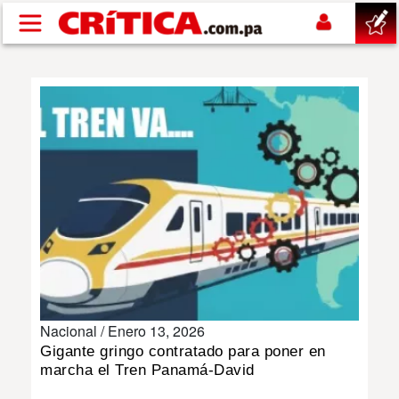
Pasar al contenido principal
buscar
SUCESOS
NACIONAL
POLÍTICA
SHOW
Nacional /
Enero 13, 2026
DEPORTES
Gigante gringo contratado para poner en
marcha el Tren Panamá-David
MUNDO