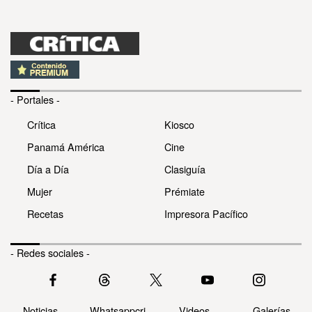
- Portales -
Crítica
Kiosco
Panamá América
Cine
Día a Día
Clasiguía
Mujer
Prémiate
Recetas
Impresora Pacífico
- Redes sociales -
Noticias
Whatsappcri
Videos
Galerías