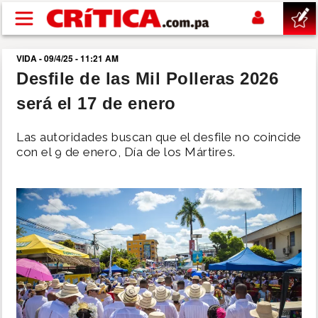
Pasar al contenido principal
VIDA - 09/4/25 - 11:21 AM
buscar
Desfile de las Mil Polleras 2026
será el 17 de enero
SUCESOS
Las autoridades buscan que el desfile no coincide
NACIONAL
con el 9 de enero, Día de los Mártires.
POLÍTICA
SHOW
DEPORTES
MUNDO