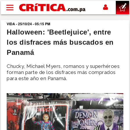
Pasar al contenido principal
VIDA - 25/10/24 - 05:15 PM
buscar
Halloween: 'Beetlejuice', entre
los disfraces más buscados en
SUCESOS
Panamá
NACIONAL
Chucky, Michael Myers, romanos y superhéroes
forman parte de los disfraces más comprados
POLÍTICA
para este año en Panamá.
SHOW
DEPORTES
MUNDO