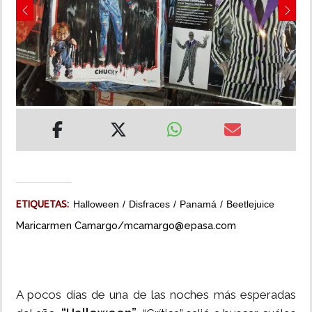
Previous
Next
INSÓLITAS
MULTIMEDIA
IMPRESO
ETIQUETAS:
Halloween
Disfraces
Panamá
Beetlejuice
Maricarmen Camargo/mcamargo@epasa.com
A pocos días de una de las noches más esperadas