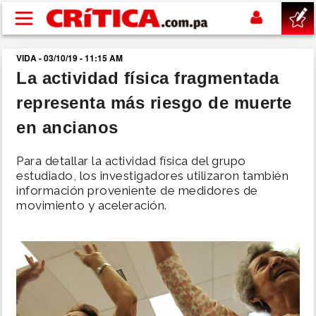
Pasar al contenido principal
VIDA - 03/10/19 - 11:15 AM
buscar
La actividad física fragmentada
representa más riesgo de muerte
SUCESOS
en ancianos
NACIONAL
Para detallar la actividad física del grupo
estudiado, los investigadores utilizaron también
POLÍTICA
información proveniente de medidores de
movimiento y aceleración.
SHOW
DEPORTES
MUNDO