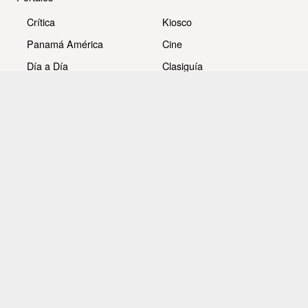
Crítica
Kiosco
Panamá América
Cine
Día a Día
Clasiguía
Mujer
Prémiate
Recetas
Impresora Pacífico
- Redes sociales -
Noticias
Whatsappcri
Videos
Galerías
Todos los derechos reservados Editora Panamá América
S.A. - Ciudad de Panamá - Panamá 2026.
Prohibida su reproducción total o parcial, sin autorización
escrita de su titular.