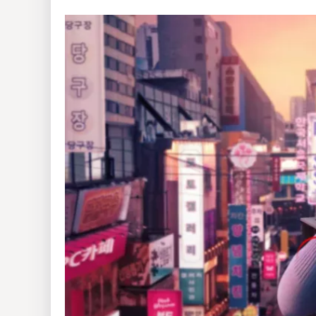
Insólitas
Multimedia
Impreso