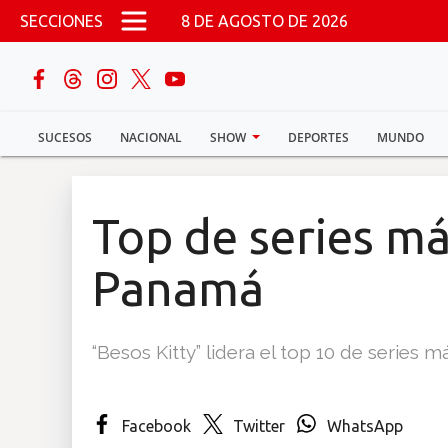
Pasar al contenido principal
SECCIONES
8 DE AGOSTO DE 2026
buscar
SUCESOS
NACIONAL
SHOW
DEPORTES
MUNDO
Sucesos
Nacional
Top de series m
Política
Panamá
Show
“Besos Kitty” lidera el top 10 de serie
Deportes
Facebook
Twitter
WhatsApp
Mundo