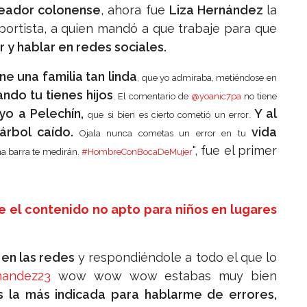
eador colonense
, ahora fue
Liza Hernández
la
portista, a quien mandó a que trabaje para que
r y hablar en redes sociales.
e una familia tan linda
, que yo admiraba, metiéndose en
ndo tu tienes hijos
. El comentario de
@yoanic7pa
no tiene
yo a Pelechín,
Y al
que si bien es cierto cometió un error.
rbol caído.
vida
Ojala nunca cometas un error en tu
", fue el primer
a barra te medirán.
#HombreConBocaDeMujer
e el contenido no apto para niños en lugares
en las redes
y respondiéndole a todo el que lo
nandez23
wow wow wow estabas muy bien
s la más indicada para hablarme de errores,