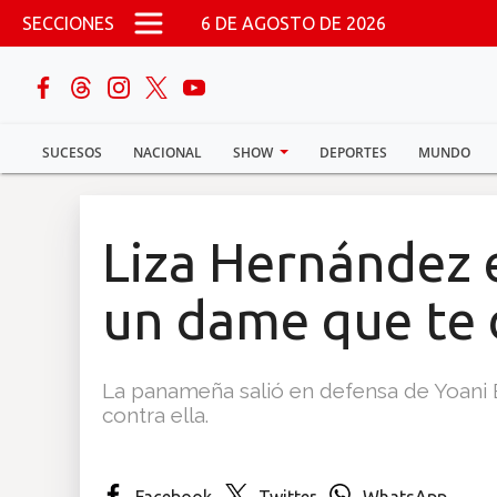
Pasar al contenido principal
SECCIONES
6 DE AGOSTO DE 2026
buscar
SUCESOS
NACIONAL
SHOW
DEPORTES
MUNDO
Sucesos
Nacional
Liza Hernández e
Política
un dame que te 
Show
La panameña salió en defensa de Yoani 
Deportes
contra ella.
Mundo
Facebook
Twitter
WhatsApp