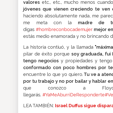
valores
etc., etc., mucho menos cuand
jóvenes que vienen creciendo te ven c
haciendo absolutamente nada, me parec
me meta con la
madre de tu
digas
#hombreconbocademujer
mejor en
estás medio enamorada y no brincando de 
La historia contiuó, y la llamada
"máxima
pilar de éxito porque
soy graduada, fui 
tengo negocios
y propiedades y tengo 
conformado con poco hombres por ten
encuentre lo que yo quiero.
Tu ve a atende
por tu trabajo y no por bailar y hablar e
que conozco a Fl
llegarás.
#YaMeAburriDeResponderte
#Ve
LEA TAMBIÉN:
Israel Duffus sigue dispar