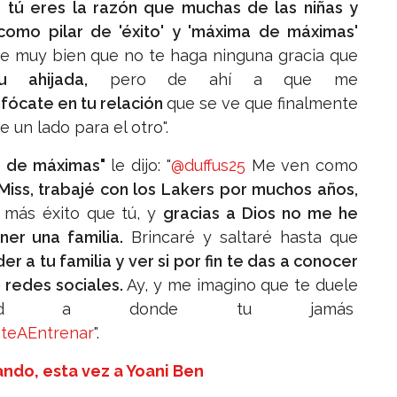
o
tú eres la razón que muchas de las niñas y
omo pilar de 'éxito' y 'máxima de máximas'
e muy bien que no te haga ninguna gracia que
 ahijada,
pero de ahí a que me
fócate en tu relación
que se ve que finalmente
un lado para el otro".
 de máximas"
le dijo: "
@duffus25
Me ven como
Miss, trabajé con los Lakers por muchos años,
más éxito que tú, y
gracias a Dios no me he
er una familia.
Brincaré y saltaré hasta que
r a tu familia y ver si por fin te das a conocer
n redes sociales.
Ay, y me imagino que te duele
oyd a donde tu jamás
teAEntrenar
".
ando, esta vez a Yoani Ben