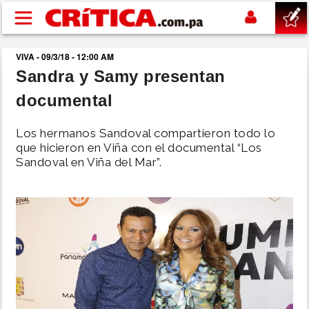
Pasar al contenido principal
VIVA - 09/3/18 - 12:00 AM
buscar
Sandra y Samy presentan
documental
SUCESOS
Los hermanos Sandoval compartieron todo lo
NACIONAL
que hicieron en Viña con el documental “Los
Sandoval en Viña del Mar”.
POLÍTICA
SHOW
DEPORTES
MUNDO