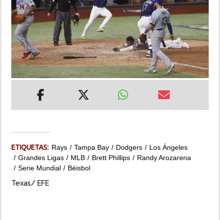
INSÓLITAS
MULTIMEDIA
IMPRESO
ETIQUETAS:
Rays
Tampa Bay
Dodgers
Los Ángeles
Grandes Ligas
MLB
Brett Phillips
Randy Arozarena
Serie Mundial
Béisbol
Texas/ EFE