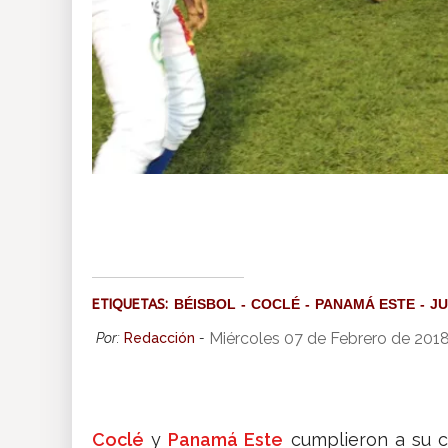
ETIQUETAS:
BÉISBOL
COCLÉ
PANAMÁ ESTE
JU
Miércoles 07 de Febrero de 201
Por:
Redacción
-
Coclé
y
Panamá Este
cumplieron a su c