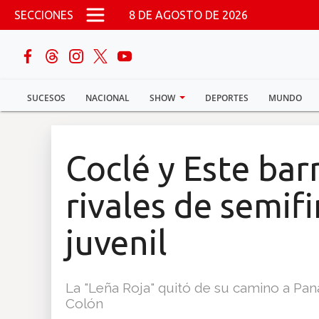
Pasar al contenido principal
SECCIONES
8 DE AGOSTO DE 2026
buscar
SUCESOS
NACIONAL
SHOW
DEPORTES
MUNDO
Sucesos
Nacional
Coclé y Este bar
Política
rivales de semifi
Show
juvenil
Deportes
La "Leña Roja" quitó de su camino a Pa
Colón
Mundo