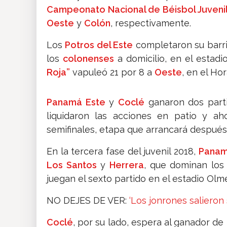
Campeonato Nacional de Béisbol Juveni
Oeste
y
Colón
, respectivamente.
Los
Potros del Este
completaron su barrid
los
colonenses
a domicilio, en el estad
Roja”
vapuleó 21 por 8 a
Oeste
, en el H
Panamá Este
y
Coclé
ganaron dos part
liquidaron las acciones en patio y ah
semifinales, etapa que arrancará después 
En la tercera fase del juvenil 2018,
Panam
Los Santos
y
Herrera
, que dominan los 
juegan el sexto partido en el estadio Olm
NO DEJES DE VER:
‘Los jonrones salieron 
Coclé
, por su lado, espera al ganador de