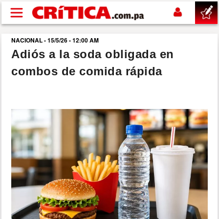
Pasar al contenido principal
NACIONAL - 15/5/26 - 12:00 AM
buscar
Adiós a la soda obligada en
combos de comida rápida
SUCESOS
NACIONAL
POLÍTICA
SHOW
DEPORTES
MUNDO