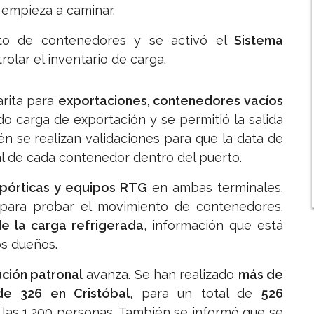
n empieza a caminar.
o de contenedores y se activó el
Sistema
olar el inventario de carga.
arita para
exportaciones, contenedores vacíos
ndo carga de exportación y se permitió la salida
n se realizan validaciones para que la data de
al de cada contenedor dentro del puerto.
 pórticas y equipos RTG
en ambas terminales.
para probar el movimiento de contenedores.
de la carga refrigerada
, información que está
os dueños.
ución patronal
avanza. Se han realizado
más de
e 326 en Cristóbal
, para un total de
526
a las 1,200 personas. También se informó que se