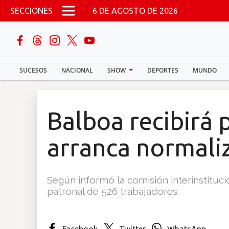
Pasar al contenido principal
SECCIONES
6 DE AGOSTO DE 2026
buscar
SUCESOS
NACIONAL
SHOW
DEPORTES
MUNDO
Sucesos
Nacional
Balboa recibirá 
Política
arranca normali
Show
Según informó la comisión interinstituci
Deportes
patronal de 526 trabajadores.
Mundo
Facebook
Twitter
WhatsApp