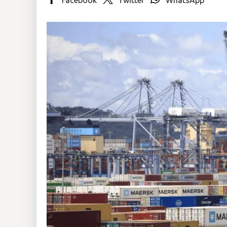
Insólitas
Multimedia
Impreso