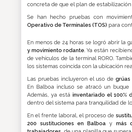
concreta de que el plan de estabilizació
Se han hecho pruebas con movimient
Operativo de Terminales (TOS)
para contr
En menos de 24 horas se logró abrir la g
y movimiento rodante
. Ya están recibie
de vehículos de la terminal RORO. Tambié
los sistemas coincida con la ubicación re
Las pruebas incluyeron el uso de
grúas
En Balboa incluso se atracó un buque 
Además, ya está
inventariado el 100% 
dentro del sistema para tranquilidad de l
En el frente laboral, el proceso de
sustit
200 sustituciones en Balboa
y
más d
trabajadores
, de una planilla que super