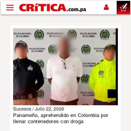
Pasar al contenido principal
buscar
SUCESOS
NACIONAL
POLÍTICA
SHOW
Sucesos /
Julio 22, 2026
DEPORTES
Panameño, aprehendido en Colombia por
llenar contenedores con droga
MUNDO