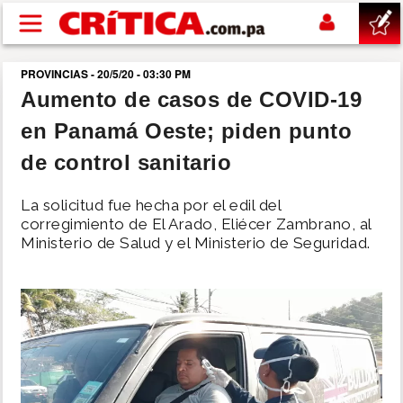
Pasar al contenido principal
PROVINCIAS - 20/5/20 - 03:30 PM
buscar
Aumento de casos de COVID-19
en Panamá Oeste; piden punto
SUCESOS
de control sanitario
NACIONAL
La solicitud fue hecha por el edil del
corregimiento de El Arado, Eliécer Zambrano, al
POLÍTICA
Ministerio de Salud y el Ministerio de Seguridad.
SHOW
DEPORTES
MUNDO