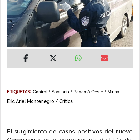
INSÓLITAS
MULTIMEDIA
IMPRESO
ETIQUETAS:
Control
Sanitario
Panamá Oeste
Minsa
Eric Ariel Montenegro / Crítica
El surgimiento de casos positivos del nuevo
Coronavirus
, en el corregimiento de El Arado,