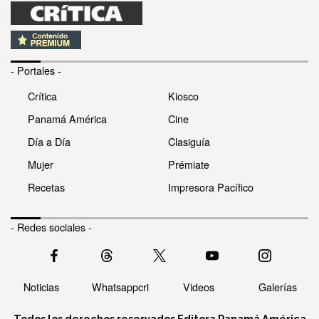
- Portales -
Crítica
Kiosco
Panamá América
Cine
Día a Día
Clasiguía
Mujer
Prémiate
Recetas
Impresora Pacífico
- Redes sociales -
Noticias
Whatsappcri
Videos
Galerías
Todos los derechos reservados Editora Panamá América