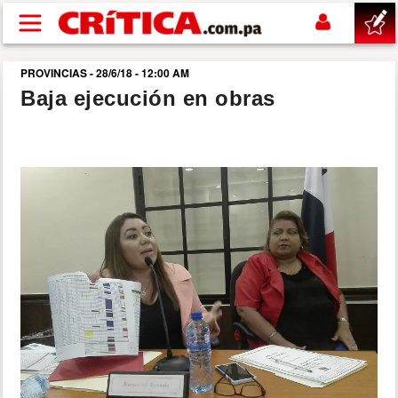
Pasar al contenido principal
PROVINCIAS - 28/6/18 - 12:00 AM
buscar
Baja ejecución en obras
SUCESOS
NACIONAL
POLÍTICA
SHOW
DEPORTES
MUNDO