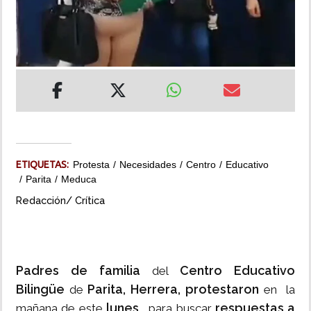
INSÓLITAS
MULTIMEDIA
IMPRESO
ETIQUETAS:
Protesta
Necesidades
Centro
Educativo
Parita
Meduca
Redacción/ Crítica
Padres de familia
Centro Educativo
del
Bilingüe
Parita, Herrera, protestaron
de
en la
lunes
respuestas a
mañana de este
, para buscar