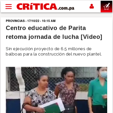
Pasar al contenido principal
PROVINCIAS - 17/10/22 - 10:15 AM
buscar
Centro educativo de Parita
retoma jornada de lucha [Video]
SUCESOS
Sin ejecución proyecto de 6.5 millones de
NACIONAL
balboas para la construcción del nuevo plantel.
POLÍTICA
SHOW
DEPORTES
MUNDO