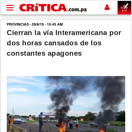
Pasar al contenido principal
PROVINCIAS - 09/8/19 - 10:45 AM
buscar
Cierran la vía Interamericana por
dos horas cansados de los
SUCESOS
constantes apagones
NACIONAL
POLÍTICA
SHOW
DEPORTES
MUNDO