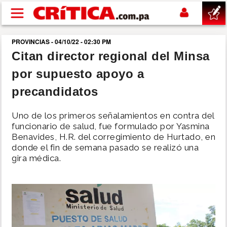
Pasar al contenido principal
PROVINCIAS - 04/10/22 - 02:30 PM
buscar
Citan director regional del Minsa
por supuesto apoyo a
SUCESOS
precandidatos
NACIONAL
Uno de los primeros señalamientos en contra del
funcionario de salud, fue formulado por Yasmina
POLÍTICA
Benavides, H.R. del corregimiento de Hurtado, en
donde el fin de semana pasado se realizó una
gira médica.
SHOW
DEPORTES
MUNDO