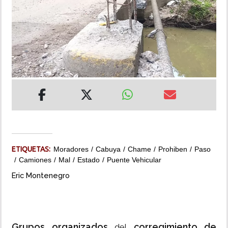
INSÓLITAS
MULTIMEDIA
IMPRESO
ETIQUETAS:
Moradores
Cabuya
Chame
Prohiben
Paso
Camiones
Mal
Estado
Puente Vehicular
Eric Montenegro
Grupos organizados
corregimiento de
del