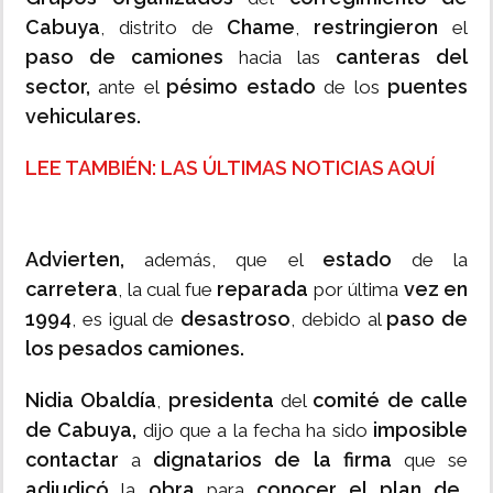
Cabuya
Chame
restringieron
, distrito de
,
el
paso de camiones
canteras del
hacia las
sector,
pésimo estado
puentes
ante el
de los
vehiculares.
LEE TAMBIÉN: LAS ÚLTIMAS NOTICIAS AQUÍ
Advierten,
estado
además, que el
de la
carretera
reparada
vez en
, la cual fue
por última
1994
desastroso
paso de
, es igual de
, debido al
los pesados camiones.
Nidia Obaldía
presidenta
comité de calle
,
del
de Cabuya,
imposible
dijo que a la fecha ha sido
contactar
dignatarios de la firma
a
que se
adjudicó
obra
conocer el plan de
la
para