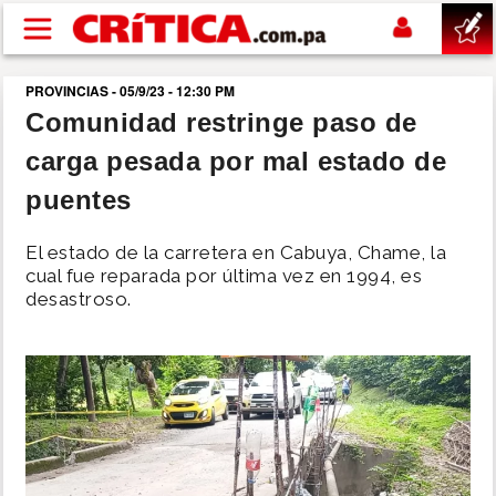
Pasar al contenido principal
PROVINCIAS - 05/9/23 - 12:30 PM
buscar
Comunidad restringe paso de
carga pesada por mal estado de
SUCESOS
puentes
NACIONAL
El estado de la carretera en Cabuya, Chame, la
cual fue reparada por última vez en 1994, es
POLÍTICA
desastroso.
SHOW
DEPORTES
MUNDO