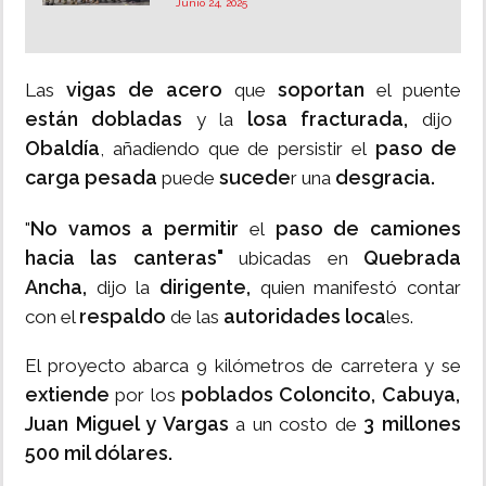
Junio 24, 2025
vigas de acero
soportan
Las
que
el puente
están dobladas
losa fracturada,
y la
dijo
Obaldía
paso de
, añadiendo que de persistir el
carga pesada
sucede
desgracia.
puede
r una
No vamos a permitir
paso de camiones
"
el
hacia las canteras"
Quebrada
ubicadas en
Ancha,
dirigente,
dijo la
quien manifestó contar
respaldo
autoridades loca
con el
de las
les.
El proyecto abarca 9 kilómetros de carretera y se
extiende
poblados Coloncito, Cabuya,
por los
Juan Miguel y Vargas
3 millones
a un costo de
500 mil dólares.