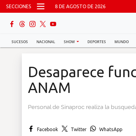
Pasar al contenido principal
SECCIONES
8 DE AGOSTO DE 2026
buscar
SUCESOS
NACIONAL
SHOW
DEPORTES
MUNDO
Sucesos
Nacional
Desaparece func
Política
ANAM
Show
Personal de Sinaproc realiza la busque
Deportes
Facebook
Twitter
WhatsApp
Mundo