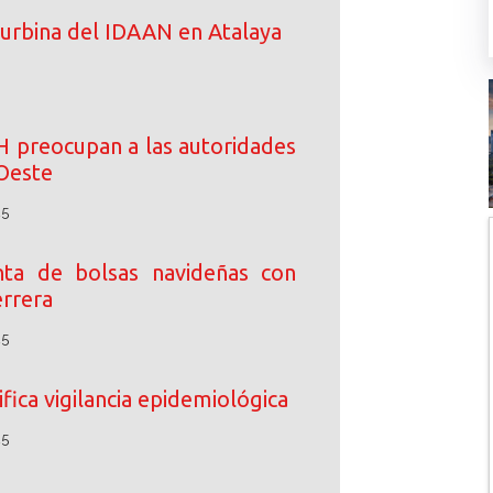
turbina del IDAAN en Atalaya
IH preocupan a las autoridades
Oeste
25
enta de bolsas navideñas con
rrera
25
fica vigilancia epidemiológica
25