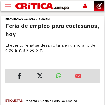
Pasar al contenido principal
PROVINCIAS - 04/8/18 - 12:00 PM
buscar
Feria de empleo para coclesanos,
hoy
SUCESOS
El evento ferial se desarrollará en un horario de
NACIONAL
9:00 a.m. a 3:00 p.m.
POLÍTICA
SHOW
DEPORTES
MUNDO
ETIQUETAS:
Panamá
Coclé
Feria De Empleo