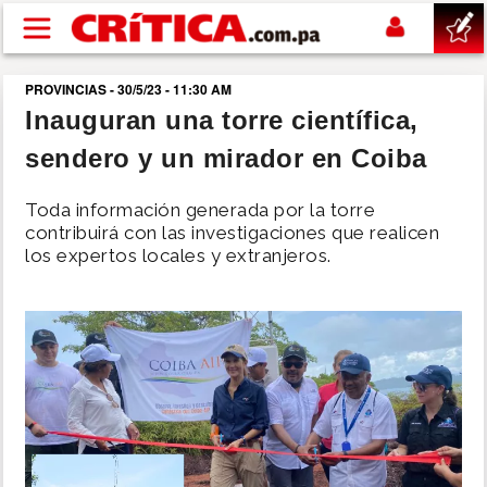
Pasar al contenido principal
PROVINCIAS - 30/5/23 - 11:30 AM
buscar
Inauguran una torre científica,
sendero y un mirador en Coiba
SUCESOS
Toda información generada por la torre
NACIONAL
contribuirá con las investigaciones que realicen
los expertos locales y extranjeros.
POLÍTICA
SHOW
DEPORTES
MUNDO