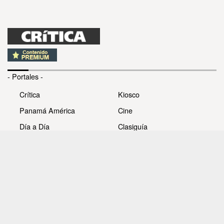
- Portales -
Crítica
Kiosco
Panamá América
Cine
Día a Día
Clasiguía
Mujer
Prémiate
Recetas
Impresora Pacífico
- Redes sociales -