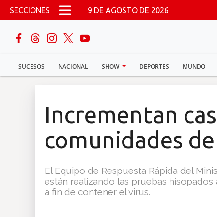
Pasar al contenido principal
SECCIONES
9 DE AGOSTO DE 2026
buscar
SUCESOS
NACIONAL
SHOW
DEPORTES
MUNDO
Sucesos
Nacional
Incrementan cas
Política
comunidades de 
Show
El Equipo de Respuesta Rápida del Minist
Deportes
están realizando las pruebas hisopados 
a fin de contener el virus.
Mundo