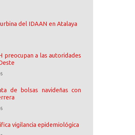
turbina del IDAAN en Atalaya
IH preocupan a las autoridades
Oeste
25
enta de bolsas navideñas con
rrera
25
fica vigilancia epidemiológica