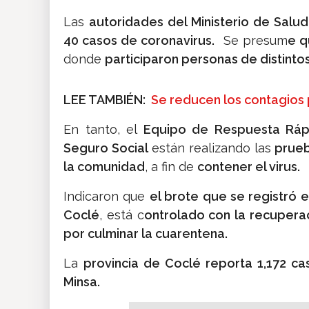
Las
autoridades del Ministerio de Sal
40 casos de coronavirus.
Se presum
e q
donde
participaron personas de distinto
LEE TAMBIÉN:
Se reducen los contagios
En tanto, el
Equipo de Respuesta Rápi
Seguro Social
están realizando las
prueb
la comunidad
, a fin de
contener el virus.
Indicaron que
el brote que se registró 
Coclé
, está c
ontrolado con la recuperac
por culminar la cuarentena.
La
provincia de Coclé reporta 1,172 ca
Minsa.