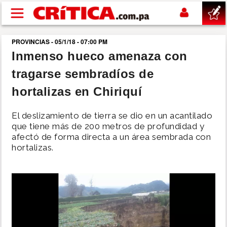
Pasar al contenido principal
PROVINCIAS - 05/1/18 - 07:00 PM
buscar
Inmenso hueco amenaza con
tragarse sembradíos de
SUCESOS
hortalizas en Chiriquí
NACIONAL
El deslizamiento de tierra se dio en un acantilado
que tiene más de 200 metros de profundidad y
POLÍTICA
afectó de forma directa a un área sembrada con
hortalizas.
SHOW
DEPORTES
MUNDO