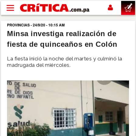
Pasar al contenido principal
PROVINCIAS - 24/9/20 - 10:15 AM
buscar
Minsa investiga realización de
fiesta de quinceaños en Colón
SUCESOS
La fiesta inició la noche del martes y culminó la
NACIONAL
madrugada del miércoles.
POLÍTICA
SHOW
DEPORTES
MUNDO