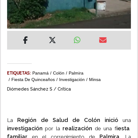
INSÓLITAS
MULTIMEDIA
IMPRESO
ETIQUETAS:
Panamá
Colón
Palmira
Fiesta De Quinceaños
Investigación
Minsa
Diómedes Sánchez S / Crítica
Región de Salud de Colón
inició
La
una
investigación
realización
iesta
por la
de una f
familiar
Palmira
en el corregimiento de
. La