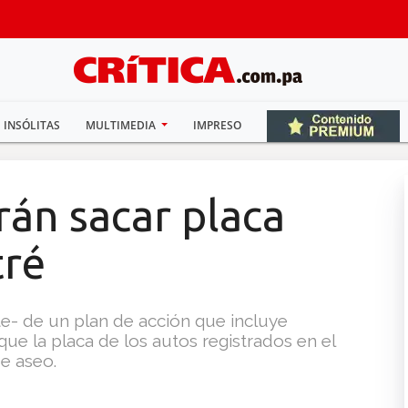
INSÓLITAS
MULTIMEDIA
IMPRESO
án sacar placa
tré
e- de un plan de acción que incluye
ue la placa de los autos registrados en el
de aseo.