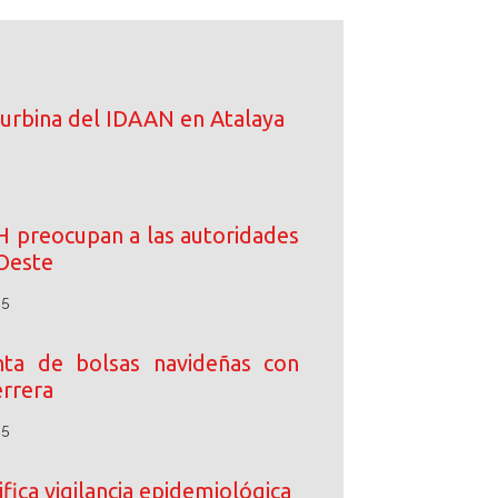
turbina del IDAAN en Atalaya
IH preocupan a las autoridades
Oeste
25
enta de bolsas navideñas con
rrera
25
fica vigilancia epidemiológica