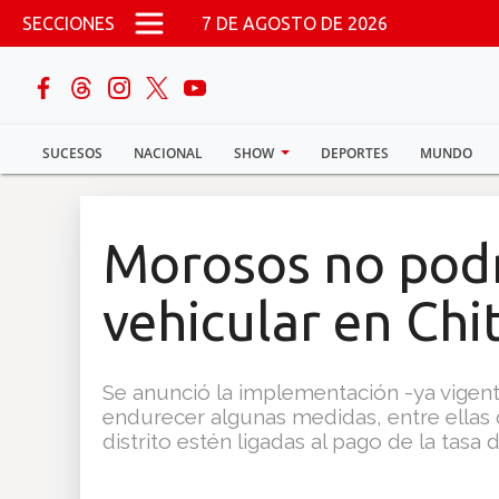
Pasar al contenido principal
SECCIONES
7 DE AGOSTO DE 2026
buscar
SUCESOS
NACIONAL
SHOW
DEPORTES
MUNDO
Sucesos
Nacional
Morosos no podr
Política
vehicular en Chi
Show
Se anunció la implementación -ya vigent
Deportes
endurecer algunas medidas, entre ellas q
distrito estén ligadas al pago de la tasa 
Mundo