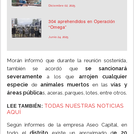
Diciembre 02, 2025
304 aprehendidos en Operación
“Omega”
Junio 24, 2025
Morán informó que durante la reunión sostenida,
se sancionará
también se acordó que
severamente
arrojen cualquier
a los que
especie
animales
muertos
vías y
de
en las
áreas pública
s, aceras, parques, lotes, entre otros.
TODAS NUESTRAS NOTICIAS
LEE TAMBIÉN:
AQUÍ
Según informes de la empresa Aseo Capital, en
distrito
e 20
todo el
existe un aproximado d