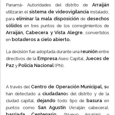
Arraiján
Panamá- Autoridades del distrito de
sistema de videovigilancia
utilizarán el
instalado,
eliminar la mala disposición
desechos
para
de
sólidos
en tres puntos de los corregimientos de
Arraiján, Cabecera y Vista Alegre
, convertidos
botaderos a cielo abierto.
en
reunión
La decisión fue adoptada durante una
entre
Empresa
Jueces de
directivos de la
Aseo Capital,
Paz
Policía Nacional
y
(PN).
Centro de Operación Municipal, s
A través del
e
ciudadano
han detectado a
s del distrito y de la
dejando
basura
ciudad capital,
todo tipo de
en
San Agustín
puntos como
(Arraiján cabecera),
barriada Centenario
, (Nuevo Arraiján) y