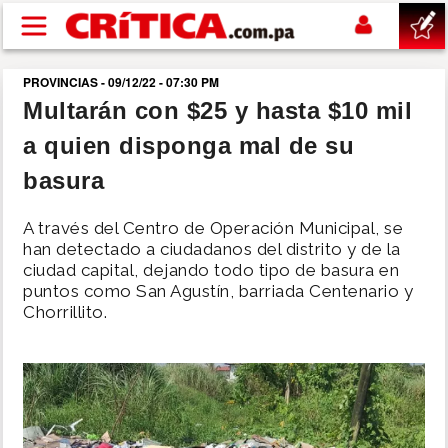
Pasar al contenido principal
PROVINCIAS - 09/12/22 - 07:30 PM
buscar
Multarán con $25 y hasta $10 mil
a quien disponga mal de su
SUCESOS
basura
NACIONAL
A través del Centro de Operación Municipal, se
han detectado a ciudadanos del distrito y de la
POLÍTICA
ciudad capital, dejando todo tipo de basura en
puntos como San Agustín, barriada Centenario y
Chorrillito.
SHOW
DEPORTES
MUNDO