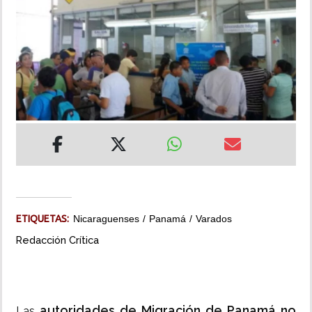
INSÓLITAS
MULTIMEDIA
IMPRESO
ETIQUETAS:
Nicaraguenses
Panamá
Varados
Redacción Crítica
autoridades de Migración de Panamá no
Las