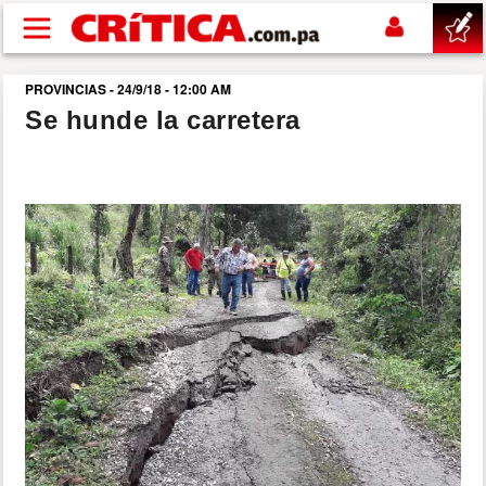
Pasar al contenido principal
PROVINCIAS - 24/9/18 - 12:00 AM
buscar
Se hunde la carretera
SUCESOS
NACIONAL
POLÍTICA
SHOW
DEPORTES
MUNDO