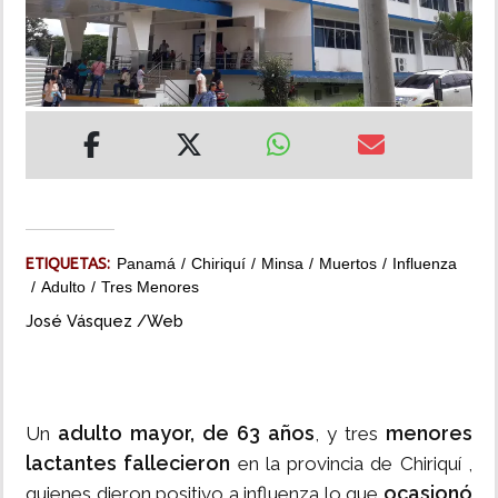
INSÓLITAS
MULTIMEDIA
IMPRESO
ETIQUETAS:
Panamá
Chiriquí
Minsa
Muertos
Influenza
Adulto
Tres Menores
José Vásquez /Web
adulto mayor, de 63 años
menores
Un
, y tres
lactantes fallecieron
en la provincia de Chiriquí ,
ocasionó
quienes dieron positivo a influenza lo que