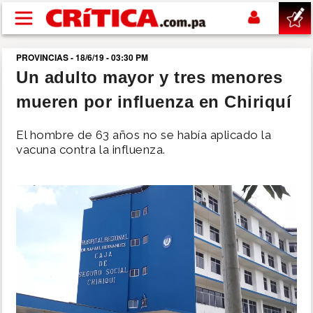
Pasar al contenido principal
PROVINCIAS - 18/6/19 - 03:30 PM
buscar
Un adulto mayor y tres menores
mueren por influenza en Chiriquí
SUCESOS
El hombre de 63 años no se había aplicado la
NACIONAL
vacuna contra la influenza.
POLÍTICA
SHOW
DEPORTES
MUNDO