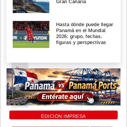
Mario
Gran Canaria
Cimarro
revela
infierno
de
Hasta dónde puede llegar
violencia
Panamá en el Mundial
doméstica
2026: grupo, fechas,
y
figuras y perspectivas
lo
deja
Agosto
04,
2026
El
Yeyo
se
hace
EDICIÓN IMPRESA
el
corte