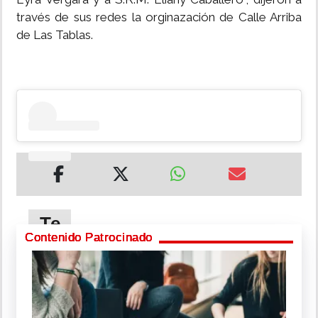
través de sus redes la orginazación de Calle Arriba
de Las Tablas.
Te
puede
Contenido Patrocinado
interesar
Influencer