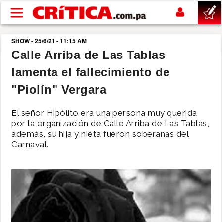
Pasar al contenido principal
SHOW - 25/6/21 - 11:15 AM
buscar
Calle Arriba de Las Tablas
lamenta el fallecimiento de
SUCESOS
"Piolín" Vergara
NACIONAL
El señor Hipólito era una persona muy querida
por la organización de Calle Arriba de Las Tablas,
POLÍTICA
además, su hija y nieta fueron soberanas del
Carnaval.
SHOW
DEPORTES
MUNDO