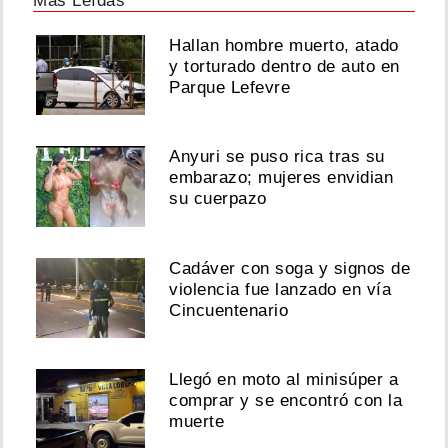
Más Leídas
la
cama
Hallan hombre muerto, atado
y
y torturado dentro de auto en
lave
Parque Lefevre
los
platos
Agosto
Anyuri se puso rica tras su
04,
embarazo; mujeres envidian
su cuerpazo
2026
Cadáver con soga y signos de
Los
violencia fue lanzado en vía
33
Cincuentenario
inician
nueva
era
internacional
Llegó en moto al minisúper a
con
comprar y se encontró con la
‘El
muerte
Peso
del