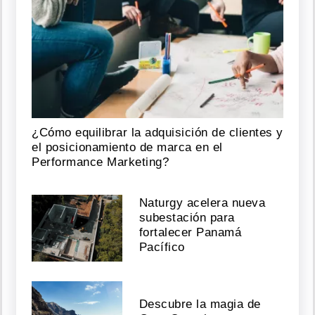
dice
ser
amante
de
J
Balvin
y
que
él
engañó
¿Cómo equilibrar la adquisición de clientes y
a
su
el posicionamiento de marca en el
mujer
Performance Marketing?
embarazada
Agosto
Naturgy acelera nueva
subestación para
04,
fortalecer Panamá
2026
Pacífico
Esposa
Descubre la magia de
de