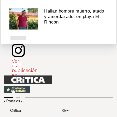
Tiempo’
Hallan hombre muerto, atado
Agosto
y amordazado, en playa El
04,
Rincón
2026
Ver
esta
publicación
en
Instagram
- Portales -
Crítica
Kiosco