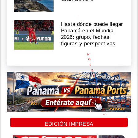
E
s
t
a
Hasta dónde puede llegar
l
Panamá en el Mundial
i
s
2026: grupo, fechas,
t
figuras y perspectivas
o
p
a
r
a
R
I
O
D
E
J
A
N
E
EDICIÓN IMPRESA
I
R
O