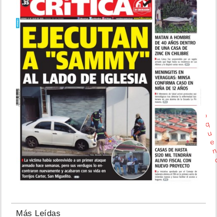
.
.
.
Q
u
e
o
r
g
u
l
l
o
q
u
e
Más Leídas