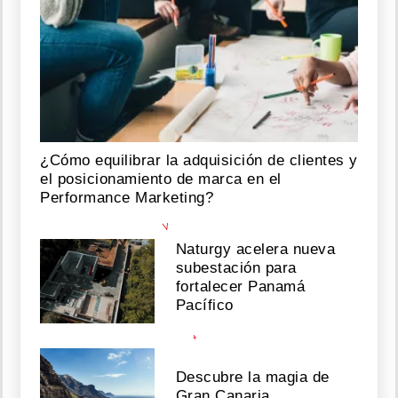
S
e
r
á
¿Cómo equilibrar la adquisición de clientes y
q
el posicionamiento de marca en el
u
Performance Marketing?
e
y
a
Naturgy acelera nueva
@
subestación para
e
fortalecer Panamá
l
Pacífico
r
a
t
o
n
Descubre la magia de
7
Gran Canaria