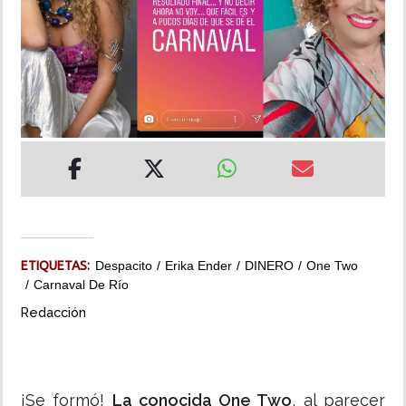
INSÓLITAS
MULTIMEDIA
IMPRESO
ETIQUETAS:
Despacito
Erika Ender
DINERO
One Two
Carnaval De Río
Redacción
¡Se formó!
La conocida One Two
, al parecer