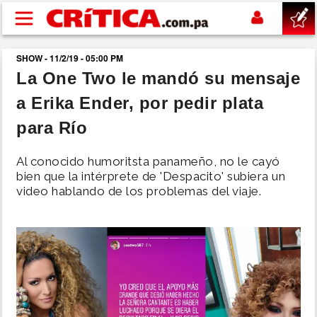
Pasar al contenido principal
SHOW - 11/2/19 - 05:00 PM
buscar
La One Two le mandó su mensaje
a Erika Ender, por pedir plata
SUCESOS
para Río
NACIONAL
Al conocido humoritsta panameño, no le cayó
bien que la intérprete de 'Despacito' subiera un
POLÍTICA
video hablando de los problemas del viaje.
SHOW
DEPORTES
MUNDO