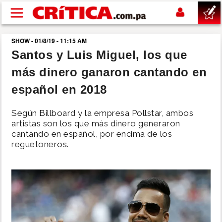
Pasar al contenido principal
SHOW - 01/8/19 - 11:15 AM
buscar
Santos y Luis Miguel, los que
más dinero ganaron cantando en
SUCESOS
español en 2018
NACIONAL
Según Billboard y la empresa Pollstar, ambos
artistas son los que más dinero generaron
POLÍTICA
cantando en español, por encima de los
reguetoneros.
SHOW
DEPORTES
MUNDO